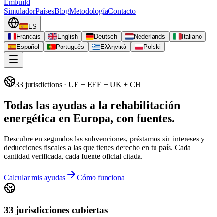
Embuild
Simulador
Países
Blog
Metodología
Contacto
ES
Français
English
Deutsch
Nederlands
Italiano
Español
Português
Ελληνικά
Polski
33
jurisdictions
· UE + EEE + UK + CH
Todas las ayudas a la rehabilitación
energética en Europa, con fuentes.
Descubre en segundos las subvenciones, préstamos sin intereses y
deducciones fiscales a las que tienes derecho en tu país. Cada
cantidad verificada, cada fuente oficial citada.
Calcular mis ayudas
Cómo funciona
33 jurisdicciones cubiertas