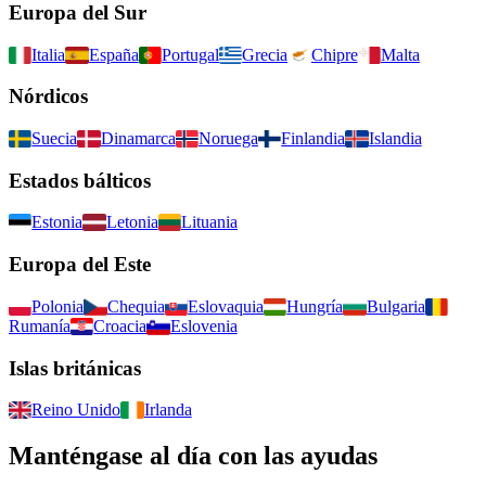
Europa del Sur
Italia
España
Portugal
Grecia
Chipre
Malta
Nórdicos
Suecia
Dinamarca
Noruega
Finlandia
Islandia
Estados bálticos
Estonia
Letonia
Lituania
Europa del Este
Polonia
Chequia
Eslovaquia
Hungría
Bulgaria
Rumanía
Croacia
Eslovenia
Islas británicas
Reino Unido
Irlanda
Manténgase al día con las ayudas