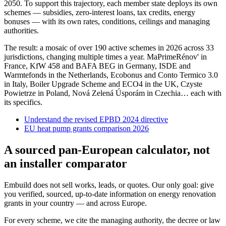
2050. To support this trajectory, each member state deploys its own
schemes — subsidies, zero-interest loans, tax credits, energy
bonuses — with its own rates, conditions, ceilings and managing
authorities.
The result: a mosaic of over 190 active schemes in 2026 across 33
jurisdictions, changing multiple times a year. MaPrimeRénov' in
France, KfW 458 and BAFA BEG in Germany, ISDE and
Warmtefonds in the Netherlands, Ecobonus and Conto Termico 3.0
in Italy, Boiler Upgrade Scheme and ECO4 in the UK, Czyste
Powietrze in Poland, Nová Zelená Úsporám in Czechia… each with
its specifics.
Understand the revised EPBD 2024 directive
EU heat pump grants comparison 2026
A sourced pan-European calculator, not
an installer comparator
Embuild does not sell works, leads, or quotes. Our only goal: give
you verified, sourced, up-to-date information on energy renovation
grants in your country — and across Europe.
For every scheme, we cite the managing authority, the decree or law