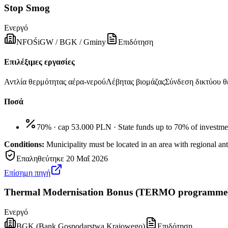
Stop Smog
Ενεργό
NFOŚiGW / BGK / Gminy
Επιδότηση
Επιλέξιμες εργασίες
Αντλία θερμότητας αέρα-νερού
Λέβητας βιομάζας
Σύνδεση δικτύου 
Ποσά
70% · cap 53.000 PLN
·
State funds up to 70% of investme
Conditions:
Municipality must be located in an area with regiona
Επαληθεύτηκε
20 Μαΐ 2026
Επίσημη πηγή
Thermal Modernisation Bonus (TERMO programme
Ενεργό
BGK (Bank Gospodarstwa Krajowego)
Επιδότηση