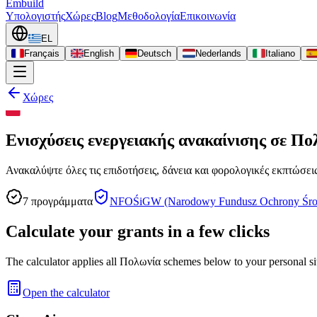
Embuild
Υπολογιστής
Χώρες
Blog
Μεθοδολογία
Επικοινωνία
EL
Français
English
Deutsch
Nederlands
Italiano
Χώρες
Ενισχύσεις ενεργειακής ανακαίνισης σε Πο
Ανακαλύψτε όλες τις επιδοτήσεις, δάνεια και φορολογικές εκπτώσεις
7
προγράμματα
NFOŚiGW (Narodowy Fundusz Ochrony Środ
Calculate your grants in a few clicks
The calculator applies all Πολωνία schemes below to your personal si
Open the calculator