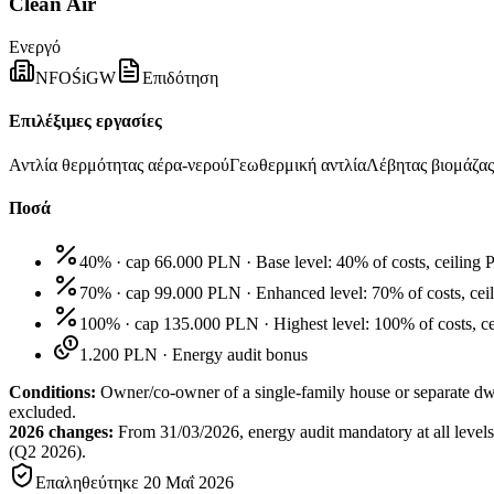
Clean Air
Ενεργό
NFOŚiGW
Επιδότηση
Επιλέξιμες εργασίες
Αντλία θερμότητας αέρα-νερού
Γεωθερμική αντλία
Λέβητας βιομάζας
Ποσά
40% · cap 66.000 PLN
·
Base level: 40% of costs, ceili
70% · cap 99.000 PLN
·
Enhanced level: 70% of costs, ce
100% · cap 135.000 PLN
·
Highest level: 100% of costs, 
1.200 PLN
·
Energy audit bonus
Conditions:
Owner/co-owner of a single-family house or separate d
excluded.
2026 changes:
From 31/03/2026, energy audit mandatory at all levels
(Q2 2026).
Επαληθεύτηκε
20 Μαΐ 2026