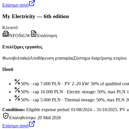
Επίσημη πηγή
My Electricity — 6th edition
Κλειστό
NFOŚiGW
Επιδότηση
Επιλέξιμες εργασίες
Φωτοβολταϊκά
Αποθήκευση μπαταρίας
Σύστημα διαχείρισης κτιρίου
Ποσά
50% · cap 7.000 PLN
·
PV 2–20 kW: 50% of qualified cos
50% · cap 16.000 PLN
·
Electric storage: 50%, max PLN 
50% · cap 5.000 PLN
·
Thermal storage: 50%, max PLN 20
Conditions:
Eligible expense period: 01/08/2024 – 31/10/2025. PV al
Επαληθεύτηκε
20 Μαΐ 2026
Επίσημη πηγή