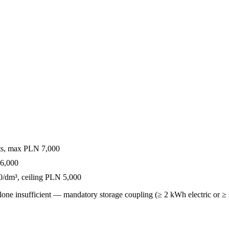
ts, max PLN 7,000
16,000
/dm³, ceiling PLN 5,000
one insufficient — mandatory storage coupling (≥ 2 kWh electric or ≥ 