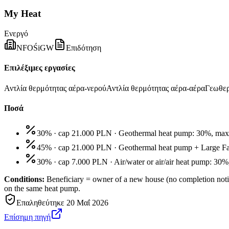
My Heat
Ενεργό
NFOŚiGW
Επιδότηση
Επιλέξιμες εργασίες
Αντλία θερμότητας αέρα-νερού
Αντλία θερμότητας αέρα-αέρα
Γεωθερ
Ποσά
30% · cap 21.000 PLN
·
Geothermal heat pump: 30%, ma
45% · cap 21.000 PLN
·
Geothermal heat pump + Large F
30% · cap 7.000 PLN
·
Air/water or air/air heat pump: 3
Conditions:
Beneficiary = owner of a new house (no completion notif
on the same heat pump.
Επαληθεύτηκε
20 Μαΐ 2026
Επίσημη πηγή