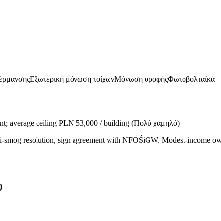
θέρμανσης
Εξωτερική μόνωση τοίχων
Μόνωση οροφής
Φωτοβολταϊκά
nt; average ceiling PLN 53,000 / building
(
Πολύ χαμηλό
)
l anti-smog resolution, sign agreement with NFOŚiGW. Modest-income
)