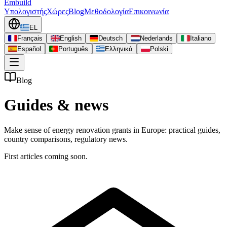
Embuild
Υπολογιστής
Χώρες
Blog
Μεθοδολογία
Επικοινωνία
EL
Français
English
Deutsch
Nederlands
Italiano
Español
Português
Ελληνικά
Polski
Blog
Guides & news
Make sense of energy renovation grants in Europe: practical guides,
country comparisons, regulatory news.
First articles coming soon.