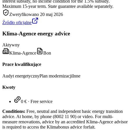
interest subsidy, no income condition for the 1.5% subsidy.
Maximum 15-year term. State guarantee available separately.
Zweryfikowano
20 maj 2026
Źródło oficjalne
Klima-Agence energy advice
Aktywny
Klima-Agence
Bon
Prace kwalifikujące
Audyt energetyczny
Plan modernizacji
Inne
Kwoty
0 €
·
Free service
Conditions:
Free, neutral and independent basic energy transition
advice. At home, by phone (8002 11 90) or video. For multi-
measure renovations, advice by an accredited Klima-Agence advisor
is required to access the Klimabonus advice forfait.