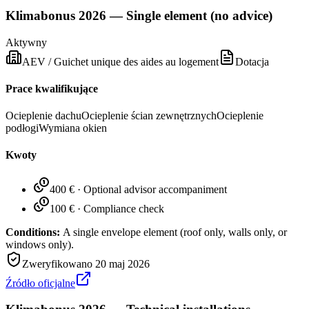
Klimabonus 2026 — Single element (no advice)
Aktywny
AEV / Guichet unique des aides au logement
Dotacja
Prace kwalifikujące
Ocieplenie dachu
Ocieplenie ścian zewnętrznych
Ocieplenie
podłogi
Wymiana okien
Kwoty
400 €
·
Optional advisor accompaniment
100 €
·
Compliance check
Conditions:
A single envelope element (roof only, walls only, or
windows only).
Zweryfikowano
20 maj 2026
Źródło oficjalne