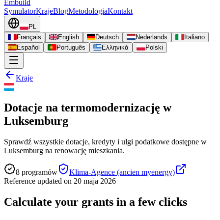
Embuild
Symulator
Kraje
Blog
Metodologia
Kontakt
PL
Français
English
Deutsch
Nederlands
Italiano
Español
Português
Ελληνικά
Polski
Kraje
Dotacje na termomodernizację w
Luksemburg
Sprawdź wszystkie dotacje, kredyty i ulgi podatkowe dostępne w
Luksemburg na renowację mieszkania.
8
programów
Klima-Agence (ancien myenergy)
Reference updated on
20 maja 2026
Calculate your grants in a few clicks