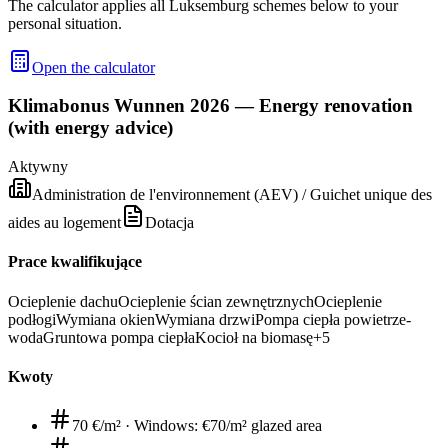
The calculator applies all Luksemburg schemes below to your
personal situation.
Open the calculator
Klimabonus Wunnen 2026 — Energy renovation
(with energy advice)
Aktywny
Administration de l'environnement (AEV) / Guichet unique des
aides au logement
Dotacja
Prace kwalifikujące
Ocieplenie dachu
Ocieplenie ścian zewnętrznych
Ocieplenie
podłogi
Wymiana okien
Wymiana drzwi
Pompa ciepła powietrze-
woda
Gruntowa pompa ciepła
Kocioł na biomasę
+
5
Kwoty
70 €/m²
·
Windows: €70/m² glazed area