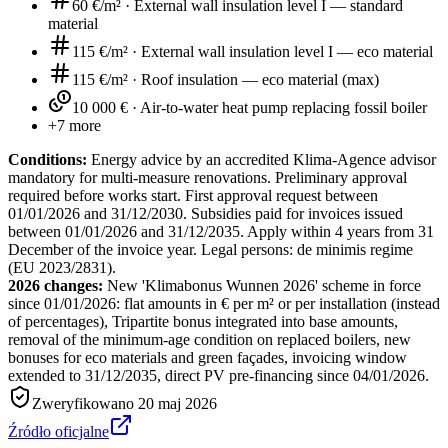
60 €/m²
·
External wall insulation level I — standard
material
115 €/m²
·
External wall insulation level I — eco material
115 €/m²
·
Roof insulation — eco material (max)
10 000 €
·
Air-to-water heat pump replacing fossil boiler
+
7
more
Conditions:
Energy advice by an accredited Klima-Agence advisor
mandatory for multi-measure renovations. Preliminary approval
required before works start. First approval request between
01/01/2026 and 31/12/2030. Subsidies paid for invoices issued
between 01/01/2026 and 31/12/2035. Apply within 4 years from 31
December of the invoice year. Legal persons: de minimis regime
(EU 2023/2831).
2026 changes:
New 'Klimabonus Wunnen 2026' scheme in force
since 01/01/2026: flat amounts in € per m² or per installation (instead
of percentages), Tripartite bonus integrated into base amounts,
removal of the minimum-age condition on replaced boilers, new
bonuses for eco materials and green façades, invoicing window
extended to 31/12/2035, direct PV pre-financing since 04/01/2026.
Zweryfikowano
20 maj 2026
Źródło oficjalne