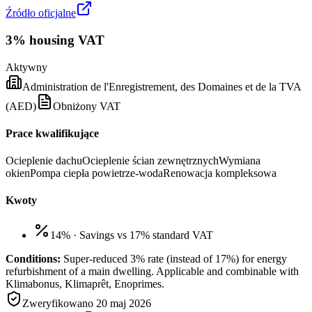
Źródło oficjalne
3% housing VAT
Aktywny
Administration de l'Enregistrement, des Domaines et de la TVA
(AED)
Obniżony VAT
Prace kwalifikujące
Ocieplenie dachu
Ocieplenie ścian zewnętrznych
Wymiana
okien
Pompa ciepła powietrze-woda
Renowacja kompleksowa
Kwoty
14%
·
Savings vs 17% standard VAT
Conditions:
Super-reduced 3% rate (instead of 17%) for energy
refurbishment of a main dwelling. Applicable and combinable with
Klimabonus, Klimaprêt, Enoprimes.
Zweryfikowano
20 maj 2026