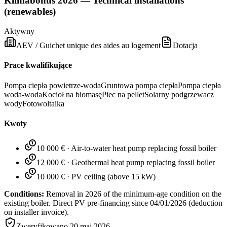
Klimabonus 2026 — Technical installations
(renewables)
Aktywny
AEV / Guichet unique des aides au logement
Dotacja
Prace kwalifikujące
Pompa ciepła powietrze-woda
Gruntowa pompa ciepła
Pompa ciepła
woda-woda
Kocioł na biomasę
Piec na pellet
Solarny podgrzewacz
wody
Fotowoltaika
Kwoty
10 000 €
·
Air-to-water heat pump replacing fossil boiler
12 000 €
·
Geothermal heat pump replacing fossil boiler
10 000 €
·
PV ceiling (above 15 kW)
Conditions:
Removal in 2026 of the minimum-age condition on the
existing boiler. Direct PV pre-financing since 04/01/2026 (deduction
on installer invoice).
Zweryfikowano
20 maj 2026