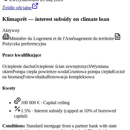
Źródło oficjalne
Klimaprêt — interest subsidy on climate loan
Aktywny
Ministère du Logement et de l'Aménagement du territoire
Pożyczka preferencyjna
Prace kwalifikujące
Ocieplenie dachu
Ocieplenie ścian zewnętrznych
Wymiana
okien
Pompa ciepła powietrze-woda
Gruntowa pompa ciepła
Kocioł
na biomasę
Fotowoltaika
Renowacja kompleksowa
Kwoty
100 000 €
·
Capital ceiling
1.5%
·
Interest subsidy (capped at 10% of borrowed
capital)
Conditions:
Standard mortgage from a partner bank with state