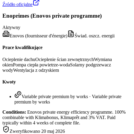
Źródło oficjalne
Enoprimes (Enovos private programme)
Aktywny
Enovos (fournisseur d'énergie)
Świad. oszcz. energii
Prace kwalifikujące
Ocieplenie dachu
Ocieplenie ścian zewnętrznych
Wymiana
okien
Pompa ciepła powietrze-woda
Solarny podgrzewacz
wody
Wentylacja z odzyskiem
Kwoty
Variable private premium by works
·
Variable private
premium by works
Conditions:
Enovos private energy efficiency programme. 100%
combinable with Klimabonus, Klimaprêt and 3% VAT. Paid
typically within 4 weeks of complete file.
Zweryfikowano
20 maj 2026