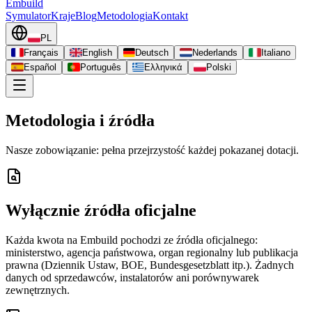
Embuild
Symulator
Kraje
Blog
Metodologia
Kontakt
PL
Français
English
Deutsch
Nederlands
Italiano
Español
Português
Ελληνικά
Polski
Metodologia i źródła
Nasze zobowiązanie: pełna przejrzystość każdej pokazanej dotacji.
Wyłącznie źródła oficjalne
Każda kwota na Embuild pochodzi ze źródła oficjalnego:
ministerstwo, agencja państwowa, organ regionalny lub publikacja
prawna (Dziennik Ustaw, BOE, Bundesgesetzblatt itp.). Żadnych
danych od sprzedawców, instalatorów ani porównywarek
zewnętrznych.