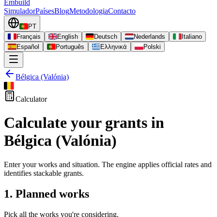
Embuild
Simulador
Países
Blog
Metodologia
Contacto
PT
Français
English
Deutsch
Nederlands
Italiano
Español
Português
Ελληνικά
Polski
Bélgica (Valónia)
Calculator
Calculate your grants in
Bélgica (Valónia)
Enter your works and situation. The engine applies official rates and
identifies stackable grants.
1. Planned works
Pick all the works you're considering.