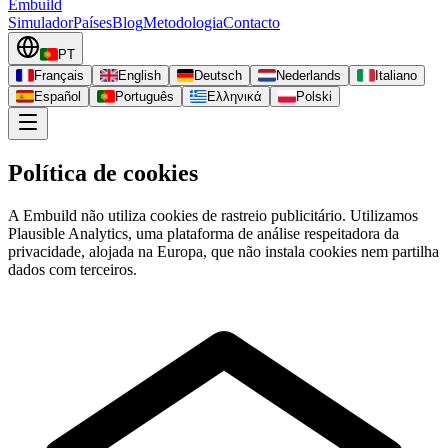
Embuild
Simulador
Países
Blog
Metodologia
Contacto
PT
Français
English
Deutsch
Nederlands
Italiano
Español
Português
Ελληνικά
Polski
Política de cookies
A Embuild não utiliza cookies de rastreio publicitário. Utilizamos
Plausible Analytics, uma plataforma de análise respeitadora da
privacidade, alojada na Europa, que não instala cookies nem partilha
dados com terceiros.