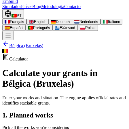
Embuild
Simulador
Países
Blog
Metodologia
Contacto
PT
Français
English
Deutsch
Nederlands
Italiano
Español
Português
Ελληνικά
Polski
Bélgica (Bruxelas)
Calculator
Calculate your grants in
Bélgica (Bruxelas)
Enter your works and situation. The engine applies official rates and
identifies stackable grants.
1. Planned works
Pick all the works you're considering.