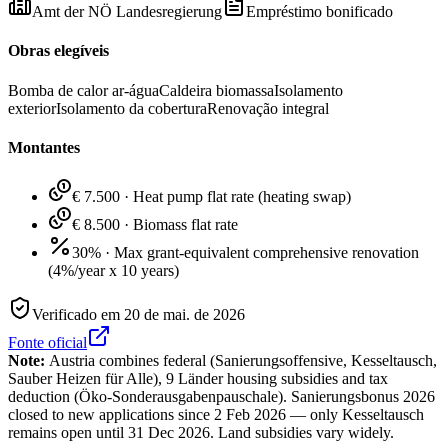
Amt der NÖ Landesregierung
Empréstimo bonificado
Obras elegíveis
Bomba de calor ar-água
Caldeira biomassa
Isolamento
exterior
Isolamento da cobertura
Renovação integral
Montantes
€ 7.500
·
Heat pump flat rate (heating swap)
€ 8.500
·
Biomass flat rate
30%
·
Max grant-equivalent comprehensive renovation
(4%/year x 10 years)
Verificado em
20 de mai. de 2026
Fonte oficial
Note:
Austria combines federal (Sanierungsoffensive, Kesseltausch,
Sauber Heizen für Alle), 9 Länder housing subsidies and tax
deduction (Öko-Sonderausgabenpauschale). Sanierungsbonus 2026
closed to new applications since 2 Feb 2026 — only Kesseltausch
remains open until 31 Dec 2026. Land subsidies vary widely.