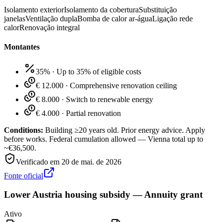
Isolamento exterior
Isolamento da cobertura
Substituição
janelas
Ventilação dupla
Bomba de calor ar-água
Ligação rede
calor
Renovação integral
Montantes
35%
·
Up to 35% of eligible costs
€ 12.000
·
Comprehensive renovation ceiling
€ 8.000
·
Switch to renewable energy
€ 4.000
·
Partial renovation
Conditions:
Building ≥20 years old. Prior energy advice. Apply
before works. Federal cumulation allowed — Vienna total up to
~€36,500.
Verificado em
20 de mai. de 2026
Fonte oficial
Lower Austria housing subsidy — Annuity grant
Ativo