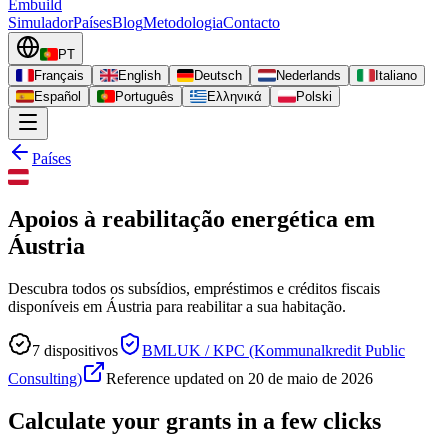
Embuild
Simulador
Países
Blog
Metodologia
Contacto
PT
Français
English
Deutsch
Nederlands
Italiano
Español
Português
Ελληνικά
Polski
Países
Apoios à reabilitação energética em
Áustria
Descubra todos os subsídios, empréstimos e créditos fiscais
disponíveis em Áustria para reabilitar a sua habitação.
7
dispositivos
BMLUK / KPC (Kommunalkredit Public
Consulting)
Reference updated on
20 de maio de 2026
Calculate your grants in a few clicks