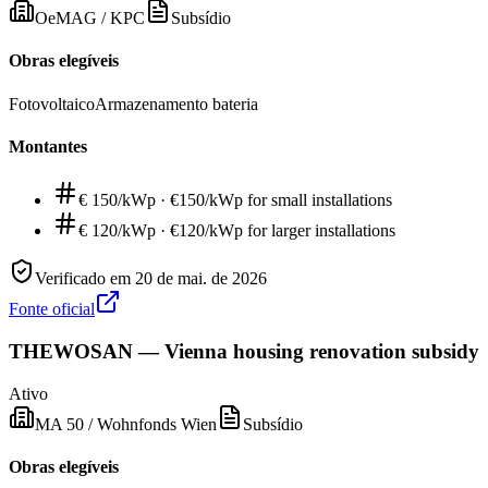
OeMAG / KPC
Subsídio
Obras elegíveis
Fotovoltaico
Armazenamento bateria
Montantes
€ 150/kWp
·
€150/kWp for small installations
€ 120/kWp
·
€120/kWp for larger installations
Verificado em
20 de mai. de 2026
Fonte oficial
THEWOSAN — Vienna housing renovation subsidy
Ativo
MA 50 / Wohnfonds Wien
Subsídio
Obras elegíveis