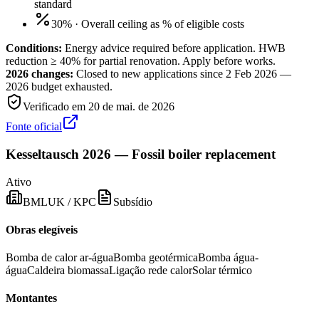
standard
30%
·
Overall ceiling as % of eligible costs
Conditions:
Energy advice required before application. HWB
reduction ≥ 40% for partial renovation. Apply before works.
2026 changes:
Closed to new applications since 2 Feb 2026 —
2026 budget exhausted.
Verificado em
20 de mai. de 2026
Fonte oficial
Kesseltausch 2026 — Fossil boiler replacement
Ativo
BMLUK / KPC
Subsídio
Obras elegíveis
Bomba de calor ar-água
Bomba geotérmica
Bomba água-
água
Caldeira biomassa
Ligação rede calor
Solar térmico
Montantes