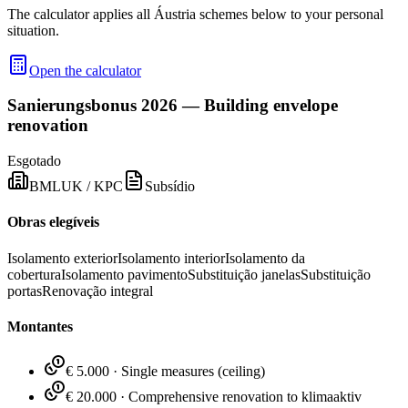
The calculator applies all Áustria schemes below to your personal
situation.
Open the calculator
Sanierungsbonus 2026 — Building envelope
renovation
Esgotado
BMLUK / KPC
Subsídio
Obras elegíveis
Isolamento exterior
Isolamento interior
Isolamento da
cobertura
Isolamento pavimento
Substituição janelas
Substituição
portas
Renovação integral
Montantes
€ 5.000
·
Single measures (ceiling)
€ 20.000
·
Comprehensive renovation to klimaaktiv