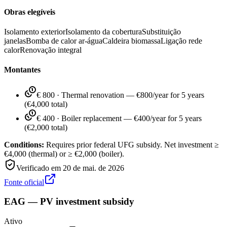
Obras elegíveis
Isolamento exterior
Isolamento da cobertura
Substituição
janelas
Bomba de calor ar-água
Caldeira biomassa
Ligação rede
calor
Renovação integral
Montantes
€ 800
·
Thermal renovation — €800/year for 5 years
(€4,000 total)
€ 400
·
Boiler replacement — €400/year for 5 years
(€2,000 total)
Conditions:
Requires prior federal UFG subsidy. Net investment ≥
€4,000 (thermal) or ≥ €2,000 (boiler).
Verificado em
20 de mai. de 2026
Fonte oficial
EAG — PV investment subsidy
Ativo