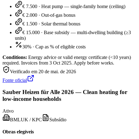
€ 7.500
·
Heat pump — single-family home (ceiling)
€ 2.000
·
Out-of-gas bonus
€ 1.500
·
Solar thermal bonus
€ 15.000
·
Base subsidy — multi-dwelling building (≥3
units)
30%
·
Cap as % of eligible costs
Conditions:
Energy advice or valid energy certificate (<10 years)
required. Invoices from 3 Oct 2025. Apply before works.
Verificado em
20 de mai. de 2026
Fonte oficial
Sauber Heizen für Alle 2026 — Clean heating for
low-income households
Ativo
BMLUK / KPC
Subsídio
Obras elegíveis