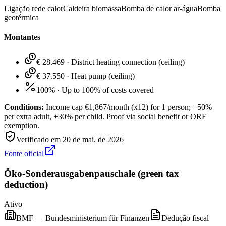
Ligação rede calor
Caldeira biomassa
Bomba de calor ar-água
Bomba
geotérmica
Montantes
€ 28.469
·
District heating connection (ceiling)
€ 37.550
·
Heat pump (ceiling)
100%
·
Up to 100% of costs covered
Conditions:
Income cap €1,867/month (x12) for 1 person; +50%
per extra adult, +30% per child. Proof via social benefit or ORF
exemption.
Verificado em
20 de mai. de 2026
Fonte oficial
Öko-Sonderausgabenpauschale (green tax
deduction)
Ativo
BMF — Bundesministerium für Finanzen
Dedução fiscal