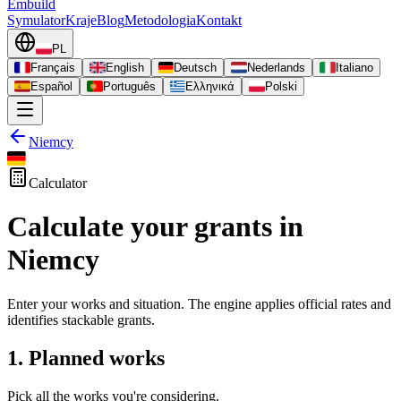
Embuild
Symulator
Kraje
Blog
Metodologia
Kontakt
PL
Français
English
Deutsch
Nederlands
Italiano
Español
Português
Ελληνικά
Polski
Niemcy
Calculator
Calculate your grants in
Niemcy
Enter your works and situation. The engine applies official rates and
identifies stackable grants.
1. Planned works
Pick all the works you're considering.