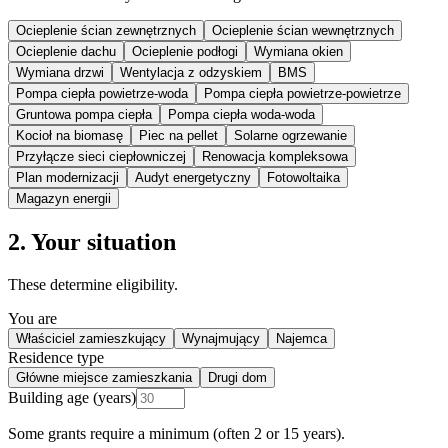
Ocieplenie ścian zewnętrznych
Ocieplenie ścian wewnętrznych
Ocieplenie dachu
Ocieplenie podłogi
Wymiana okien
Wymiana drzwi
Wentylacja z odzyskiem
BMS
Pompa ciepła powietrze-woda
Pompa ciepła powietrze-powietrze
Gruntowa pompa ciepła
Pompa ciepła woda-woda
Kocioł na biomasę
Piec na pellet
Solarne ogrzewanie
Przyłącze sieci ciepłowniczej
Renowacja kompleksowa
Plan modernizacji
Audyt energetyczny
Fotowoltaika
Magazyn energii
2. Your situation
These determine eligibility.
You are
Właściciel zamieszkujący
Wynajmujący
Najemca
Residence type
Główne miejsce zamieszkania
Drugi dom
Building age (years)
Some grants require a minimum (often 2 or 15 years).