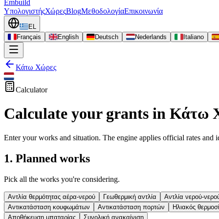
Embuild
Υπολογιστής
Χώρες
Blog
Μεθοδολογία
Επικοινωνία
EL
Français
English
Deutsch
Nederlands
Italiano
Κάτω Χώρες
Calculator
Calculate your grants in Κάτω
Enter your works and situation. The engine applies official rates and id
1. Planned works
Pick all the works you're considering.
Αντλία θερμότητας αέρα-νερού
Γεωθερμική αντλία
Αντλία νερού-νερο
Αντικατάσταση κουφωμάτων
Αντικατάσταση πορτών
Ηλιακός θερμοσ
Αποθήκευση μπαταρίας
Συνολική ανακαίνιση