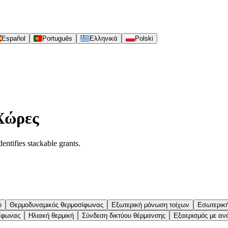
Español
Português
Ελληνικά
Polski
 Χώρες
entifies stackable grants.
ύ
Θερμοδυναμικός θερμοσίφωνας
Εξωτερική μόνωση τοίχων
Εσωτερικ
ίφωνας
Ηλιακή θερμική
Σύνδεση δικτύου θέρμανσης
Εξαερισμός με αν