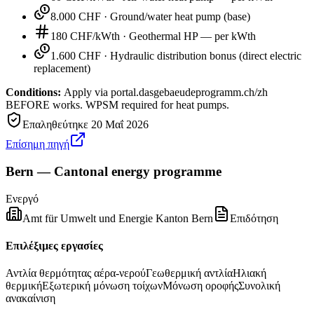
8.000 CHF
·
Ground/water heat pump (base)
180 CHF/kWth
·
Geothermal HP — per kWth
1.600 CHF
·
Hydraulic distribution bonus (direct electric
replacement)
Conditions:
Apply via portal.dasgebaeudeprogramm.ch/zh
BEFORE works. WPSM required for heat pumps.
Επαληθεύτηκε
20 Μαΐ 2026
Επίσημη πηγή
Bern — Cantonal energy programme
Ενεργό
Amt für Umwelt und Energie Kanton Bern
Επιδότηση
Επιλέξιμες εργασίες
Αντλία θερμότητας αέρα-νερού
Γεωθερμική αντλία
Ηλιακή
θερμική
Εξωτερική μόνωση τοίχων
Μόνωση οροφής
Συνολική
ανακαίνιση