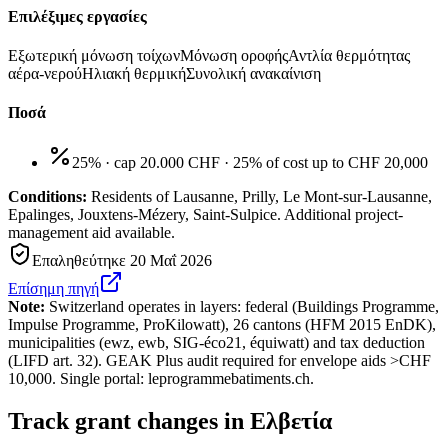
Επιλέξιμες εργασίες
Εξωτερική μόνωση τοίχων
Μόνωση οροφής
Αντλία θερμότητας
αέρα-νερού
Ηλιακή θερμική
Συνολική ανακαίνιση
Ποσά
25% · cap 20.000 CHF
·
25% of cost up to CHF 20,000
Conditions:
Residents of Lausanne, Prilly, Le Mont-sur-Lausanne,
Epalinges, Jouxtens-Mézery, Saint-Sulpice. Additional project-
management aid available.
Επαληθεύτηκε
20 Μαΐ 2026
Επίσημη πηγή
Note:
Switzerland operates in layers: federal (Buildings Programme,
Impulse Programme, ProKilowatt), 26 cantons (HFM 2015 EnDK),
municipalities (ewz, ewb, SIG-éco21, équiwatt) and tax deduction
(LIFD art. 32). GEAK Plus audit required for envelope aids >CHF
10,000. Single portal: leprogrammebatiments.ch.
Track grant changes in Ελβετία