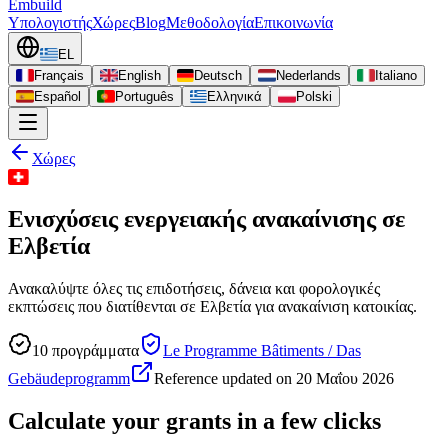
Embuild
Υπολογιστής
Χώρες
Blog
Μεθοδολογία
Επικοινωνία
EL
Français
English
Deutsch
Nederlands
Italiano
Español
Português
Ελληνικά
Polski
Χώρες
Ενισχύσεις ενεργειακής ανακαίνισης σε
Ελβετία
Ανακαλύψτε όλες τις επιδοτήσεις, δάνεια και φορολογικές
εκπτώσεις που διατίθενται σε Ελβετία για ανακαίνιση κατοικίας.
10
προγράμματα
Le Programme Bâtiments / Das
Gebäudeprogramm
Reference updated on
20 Μαΐου 2026
Calculate your grants in a few clicks