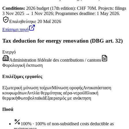
Conditions:
2026 budget (17th edition): CHF 70M. Projects: filings
3 Nov 2025 → 1 Nov 2026; Programmes deadline: 1 May 2026.
Επαληθεύτηκε
20 Μαΐ 2026
Επίσημη πηγή
Tax deduction for energy renovation (DBG art. 32)
Ενεργό
Administration fédérale des contributions / cantons
Φορολογική έκπτωση
Επιλέξιμες εργασίες
Εξωτερική μόνωση τοίχων
Μόνωση οροφής
Αντικατάσταση
κουφωμάτων
Αντλία θερμότητας αέρα-νερού
Ηλιακή
θερμική
Φωτοβολταϊκά
Εξαερισμός με ανάκτηση
Ποσά
100%
·
100% of non-subsidised costs deductible as
maintenance