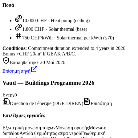
Ποσά
10.000 CHF
·
Heat pump (ceiling)
1.800 CHF
·
Solar thermal (base)
750 CHF/kWth
·
Solar thermal per kWth (≤70)
Conditions:
Commitment duration extended to 4 years in 2026.
Bonus +CHF 20/m² if GEAK A/B/C.
Επαληθεύτηκε
20 Μαΐ 2026
Επίσημη πηγή
Vaud — Buildings Programme 2026
Ενεργό
Direction de l'énergie (DGE-DIREN)
Επιδότηση
Επιλέξιμες εργασίες
Εξωτερική μόνωση τοίχων
Μόνωση οροφής
Μόνωση
δαπέδου
Αντλία θερμότητας αέρα-νερού
Γεωθερμική