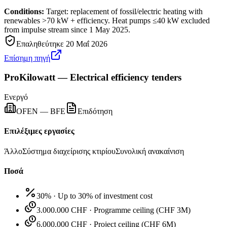
Conditions:
Target: replacement of fossil/electric heating with
renewables >70 kW + efficiency. Heat pumps ≤40 kW excluded
from impulse stream since 1 May 2025.
Επαληθεύτηκε
20 Μαΐ 2026
Επίσημη πηγή
ProKilowatt — Electrical efficiency tenders
Ενεργό
OFEN — BFE
Επιδότηση
Επιλέξιμες εργασίες
Άλλο
Σύστημα διαχείρισης κτιρίου
Συνολική ανακαίνιση
Ποσά
30%
·
Up to 30% of investment cost
3.000.000 CHF
·
Programme ceiling (CHF 3M)
6.000.000 CHF
·
Project ceiling (CHF 6M)