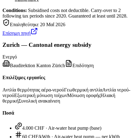
Conditions:
Subsidised costs not deductible. Carry-over to 2
following tax periods since 2020. Guaranteed at least until 2028.
Επαληθεύτηκε
20 Μαΐ 2026
Επίσημη πηγή
Zurich — Cantonal energy subsidy
Ενεργό
Baudirektion Kanton Zürich
Επιδότηση
Επιλέξιμες εργασίες
Αντλία θερμότητας αέρα-νερού
Γεωθερμική αντλία
Αντλία νερού-
νερού
Εξωτερική μόνωση τοίχων
Μόνωση οροφής
Ηλιακή
θερμική
Συνολική ανακαίνιση
Ποσά
4.000 CHF
·
Air-water heat pump (base)
60 CHF/kWth
·
Air-water heat pump — per kWth