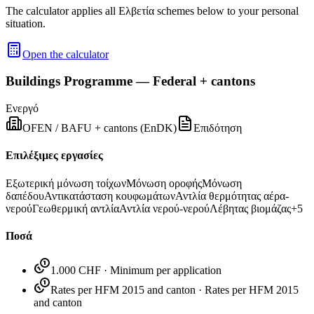
The calculator applies all Ελβετία schemes below to your personal
situation.
Open the calculator
Buildings Programme — Federal + cantons
Ενεργό
OFEN / BAFU + cantons (EnDK)
Επιδότηση
Επιλέξιμες εργασίες
Εξωτερική μόνωση τοίχων
Μόνωση οροφής
Μόνωση
δαπέδου
Αντικατάσταση κουφωμάτων
Αντλία θερμότητας αέρα-
νερού
Γεωθερμική αντλία
Αντλία νερού-νερού
Λέβητας βιομάζας
+
5
Ποσά
1.000 CHF
·
Minimum per application
Rates per HFM 2015 and canton
·
Rates per HFM 2015
and canton