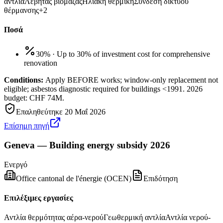
αντλία
Λέβητας βιομάζας
Ηλιακή θερμική
Σύνδεση δικτύου
θέρμανσης
+
2
Ποσά
30%
·
Up to 30% of investment cost for comprehensive
renovation
Conditions:
Apply BEFORE works; window-only replacement not
eligible; asbestos diagnostic required for buildings <1991. 2026
budget: CHF 74M.
Επαληθεύτηκε
20 Μαΐ 2026
Επίσημη πηγή
Geneva — Building energy subsidy 2026
Ενεργό
Office cantonal de l'énergie (OCEN)
Επιδότηση
Επιλέξιμες εργασίες
Αντλία θερμότητας αέρα-νερού
Γεωθερμική αντλία
Αντλία νερού-