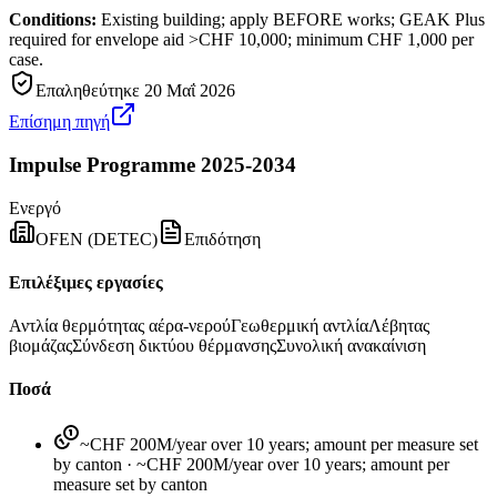
Conditions:
Existing building; apply BEFORE works; GEAK Plus
required for envelope aid >CHF 10,000; minimum CHF 1,000 per
case.
Επαληθεύτηκε
20 Μαΐ 2026
Επίσημη πηγή
Impulse Programme 2025-2034
Ενεργό
OFEN (DETEC)
Επιδότηση
Επιλέξιμες εργασίες
Αντλία θερμότητας αέρα-νερού
Γεωθερμική αντλία
Λέβητας
βιομάζας
Σύνδεση δικτύου θέρμανσης
Συνολική ανακαίνιση
Ποσά
~CHF 200M/year over 10 years; amount per measure set
by canton
·
~CHF 200M/year over 10 years; amount per
measure set by canton