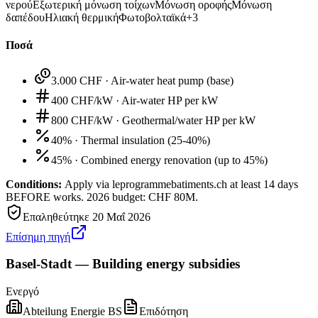
νερού
Εξωτερική μόνωση τοίχων
Μόνωση οροφής
Μόνωση
δαπέδου
Ηλιακή θερμική
Φωτοβολταϊκά
+
3
Ποσά
3.000 CHF
·
Air-water heat pump (base)
400 CHF/kW
·
Air-water HP per kW
800 CHF/kW
·
Geothermal/water HP per kW
40%
·
Thermal insulation (25-40%)
45%
·
Combined energy renovation (up to 45%)
Conditions:
Apply via leprogrammebatiments.ch at least 14 days
BEFORE works. 2026 budget: CHF 80M.
Επαληθεύτηκε
20 Μαΐ 2026
Επίσημη πηγή
Basel-Stadt — Building energy subsidies
Ενεργό
Abteilung Energie BS
Επιδότηση