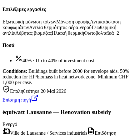
Επιλέξιμες εργασίες
Εξωτερική μόνωση τοίχων
Μόνωση οροφής
Αντικατάσταση
κουφωμάτων
Αντλία θερμότητας αέρα-νερού
Γεωθερμική
αντλία
Λέβητας βιομάζας
Ηλιακή θερμική
Φωτοβολταϊκά
+
2
Ποσά
40%
·
Up to 40% of investment cost
Conditions:
Buildings built before 2000 for envelope aids. 50%
reduction for HP/biomass in heat network zone. Minimum CHF
1,000 per case.
Επαληθεύτηκε
20 Μαΐ 2026
Επίσημη πηγή
équiwatt Lausanne — Renovation subsidy
Ενεργό
Ville de Lausanne / Services industriels
Επιδότηση