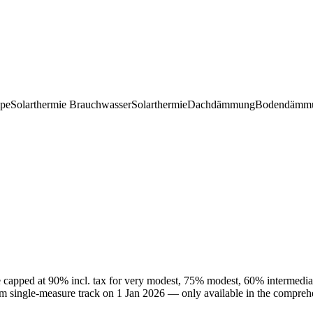
pe
Solarthermie Brauchwasser
Solarthermie
Dachdämmung
Bodendämm
 capped at 90% incl. tax for very modest, 75% modest, 60% intermedia
om single-measure track on 1 Jan 2026 — only available in the comprehe