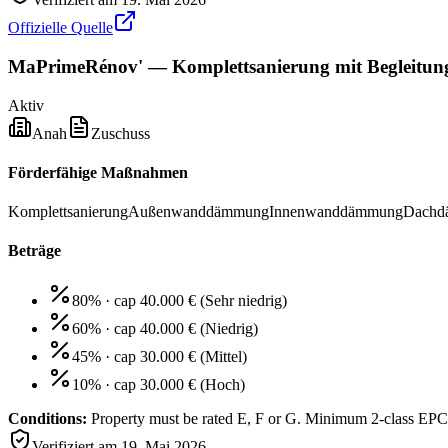
Offizielle Quelle
MaPrimeRénov' — Komplettsanierung mit Begleitun
Aktiv
Anah
Zuschuss
Förderfähige Maßnahmen
Komplettsanierung
Außenwanddämmung
Innenwanddämmung
Dachd
Beträge
80% · cap 40.000 €
(
Sehr niedrig
)
60% · cap 40.000 €
(
Niedrig
)
45% · cap 30.000 €
(
Mittel
)
10% · cap 30.000 €
(
Hoch
)
Conditions:
Property must be rated E, F or G. Minimum 2-class EPC
Verifiziert am
19. Mai 2026