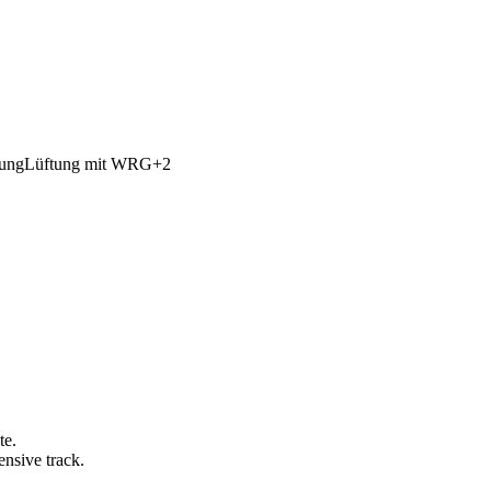
ung
Lüftung mit WRG
+
2
te.
nsive track.