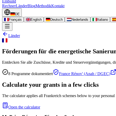
Embuild
Rechner
Länder
Blog
Methodik
Kontakt
DE
Français
English
Deutsch
Nederlands
Italiano
Länder
Förderungen für die energetische Sanieru
Entdecken Sie alle Zuschüsse, Kredite und Steuervergünstigungen, di
8
Programme dokumentiert
France Rénov' (Anah / DGEC)
Calculate your grants in a few clicks
The calculator applies all Frankreich schemes below to your personal s
Open the calculator