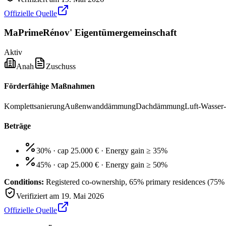
Offizielle Quelle
MaPrimeRénov' Eigentümergemeinschaft
Aktiv
Anah
Zuschuss
Förderfähige Maßnahmen
Komplettsanierung
Außenwanddämmung
Dachdämmung
Luft-Wasse
Beträge
30% · cap 25.000 €
·
Energy gain ≥ 35%
45% · cap 25.000 €
·
Energy gain ≥ 50%
Conditions:
Registered co-ownership, 65% primary residences (75% 
Verifiziert am
19. Mai 2026
Offizielle Quelle