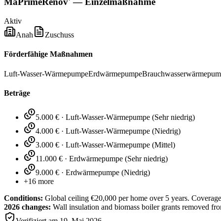
MaPrimeRénov' — Einzelmaßnahme
Aktiv
Anah
Zuschuss
Förderfähige Maßnahmen
Luft-Wasser-Wärmepumpe
Erdwärmepumpe
Brauchwasserwärmepum
Beträge
5.000 €
·
Luft-Wasser-Wärmepumpe
(
Sehr niedrig
)
4.000 €
·
Luft-Wasser-Wärmepumpe
(
Niedrig
)
3.000 €
·
Luft-Wasser-Wärmepumpe
(
Mittel
)
11.000 €
·
Erdwärmepumpe
(
Sehr niedrig
)
9.000 €
·
Erdwärmepumpe
(
Niedrig
)
+
16
more
Conditions:
Global ceiling €20,000 per home over 5 years. Coverage
2026 changes:
Wall insulation and biomass boiler grants removed fr
Verifiziert am
19. Mai 2026