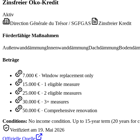
Zinsfreier Öko-Kredit
Aktiv
Direction Générale du Trésor / SGFGAS
Zinsfreier Kredit
Förderfähige Maßnahmen
Außenwanddämmung
Innenwanddämmung
Dachdämmung
Bodendä
Beträge
7.000 €
·
Window replacement only
15.000 €
·
1 eligible measure
25.000 €
·
2 eligible measures
30.000 €
·
3+ measures
50.000 €
·
Comprehensive renovation
Conditions:
No income condition. Up to 15-year term (20 years for 
Verifiziert am
19. Mai 2026
Offizielle Quelle