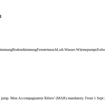
g
ämmung
Bodendämmung
Fenstertausch
Luft-Wasser-Wärmepumpe
Erdw
 jump. Mon Accompagnateur Rénov' (MAR) mandatory. From 1 Sept 2026