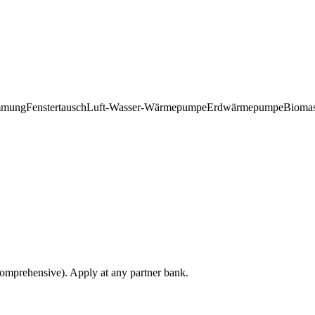
mmung
Fenstertausch
Luft-Wasser-Wärmepumpe
Erdwärmepumpe
Biomas
comprehensive). Apply at any partner bank.