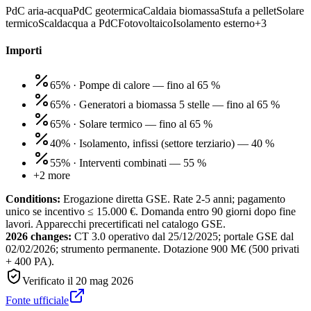
PdC aria-acqua
PdC geotermica
Caldaia biomassa
Stufa a pellet
Solare
termico
Scaldacqua a PdC
Fotovoltaico
Isolamento esterno
+
3
Importi
65%
·
Pompe di calore — fino al 65 %
65%
·
Generatori a biomassa 5 stelle — fino al 65 %
65%
·
Solare termico — fino al 65 %
40%
·
Isolamento, infissi (settore terziario) — 40 %
55%
·
Interventi combinati — 55 %
+
2
more
Conditions:
Erogazione diretta GSE. Rate 2-5 anni; pagamento
unico se incentivo ≤ 15.000 €. Domanda entro 90 giorni dopo fine
lavori. Apparecchi precertificati nel catalogo GSE.
2026 changes:
CT 3.0 operativo dal 25/12/2025; portale GSE dal
02/02/2026; strumento permanente. Dotazione 900 M€ (500 privati
+ 400 PA).
Verificato il
20 mag 2026
Fonte ufficiale