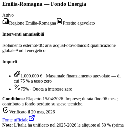
Emilia-Romagna — Fondo Energia
Attivo
Regione Emilia-Romagna
Prestito agevolato
Interventi ammissibili
Isolamento esterno
PdC aria-acqua
Fotovoltaico
Riqualificazione
globale
Audit energetico
Importi
1.000.000 €
·
Massimale finanziamento agevolato — di
cui 75 % a tasso zero
75%
·
Quota a interesse zero
Conditions:
Riaperto 15/04/2026. Imprese; durata fino 96 mesi;
contributo a fondo perduto su spese tecniche.
Verificato il
20 mag 2026
Fonte ufficiale
Note:
L'Italia ha unificato nel 2025-2026 le aliquote al 50 % (prima