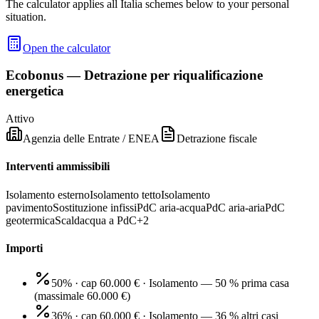
The calculator applies all Italia schemes below to your personal
situation.
Open the calculator
Ecobonus — Detrazione per riqualificazione
energetica
Attivo
Agenzia delle Entrate / ENEA
Detrazione fiscale
Interventi ammissibili
Isolamento esterno
Isolamento tetto
Isolamento
pavimento
Sostituzione infissi
PdC aria-acqua
PdC aria-aria
PdC
geotermica
Scaldacqua a PdC
+
2
Importi
50% · cap 60.000 €
·
Isolamento — 50 % prima casa
(massimale 60.000 €)
36% · cap 60.000 €
·
Isolamento — 36 % altri casi