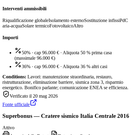
Interventi ammissibili
Riqualificazione globale
Isolamento esterno
Sostituzione infissi
PdC
aria-acqua
Solare termico
Fotovoltaico
Altro
Importi
50% · cap 96.000 €
·
Aliquota 50 % prima casa
(massimale 96.000 €)
36% · cap 96.000 €
·
Aliquota 36 % altri casi
Conditions:
Lavori: manutenzione straordinaria, restauro,
ristrutturazione, eliminazione barriere, sismica zona 3, risparmio
energetico. Bonifico parlante; comunicazione ENEA se efficienza.
Verificato il
20 mag 2026
Fonte ufficiale
Superbonus — Cratere sismico Italia Centrale 2016
Attivo