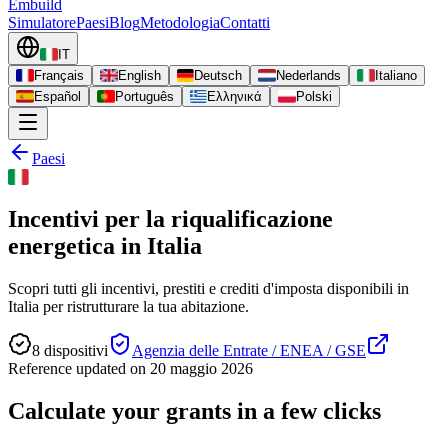
Embuild
Simulatore
Paesi
Blog
Metodologia
Contatti
IT
Français
English
Deutsch
Nederlands
Italiano
Español
Português
Ελληνικά
Polski
Paesi
Incentivi per la riqualificazione
energetica in Italia
Scopri tutti gli incentivi, prestiti e crediti d'imposta disponibili in
Italia per ristrutturare la tua abitazione.
8
dispositivi
Agenzia delle Entrate / ENEA / GSE
Reference updated on
20 maggio 2026
Calculate your grants in a few clicks